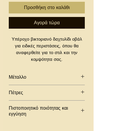
Προσθήκη στο καλάθι
Αγορά τώρα
Υπέροχο βικτοριανό δαχτυλίδι οβάλ
για ειδικές περιστάσεις, όπου θα
αναφερθείτε για το στιλ και την
κομψότητα σας.
Μέταλλο
925 ασήμι
Πέτρες
18Κ κίτρινα επιχρυσωμένα
στοιχεία.
Πράσινο τυρκουάζ διπλή πέτρα
Πιστοποιητικό ποιότητας και
εγγύηση
Όλα τα κοσμήματά μας συνοδεύονται