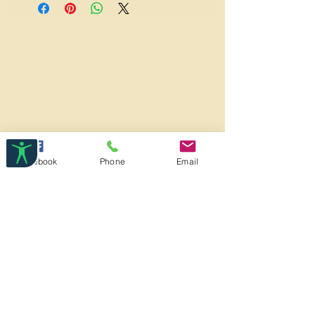
από το ατομικό και ειδικό
πιστοποιητικό ποιότητας των υλικών
(π.χ. μέταλλο, πέτρες) που
χρησιμοποιούνται και μια εφόρου
ζωής εγγύηση.
Facebook
Phone
Email