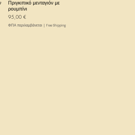
Γρήγορη προβολή
ν
Πριγκιπικό μενταγιόν με
ρουμπίνι
Τιμή
95,00 €
ΦΠΑ περιλαμβάνεται
|
Free Shipping