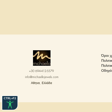
Όροι 
Πολιτι
Πολιτι
Οδηγό
+30 694-412-5579
info@michaellojewels.com
Αθηνα, Ελλάδα
CTRL+F2