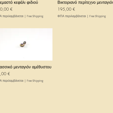
Γρήγορη προβολή
Γρήγορη προβολή
εμαστό κεφάλι φιδιού
Βικτοριανό περίτεχνο μενταγιό
μή
Τιμή
0,00 €
195,00 €
 περιλαμβάνεται
|
Free Shipping
ΦΠΑ περιλαμβάνεται
|
Free Shipping
Γρήγορη προβολή
ασσικό μενταγιόν αμέθυστου
μή
,00 €
 περιλαμβάνεται
|
Free Shipping