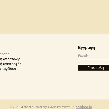
Εγγραφή
χρήσης
κή αποστολής
κή επιστροφής
Υποβολή
ς μεγέθους
pandora.io
© 2021 Michaello Jewellery. Σχέδιο και ανάπτυξη