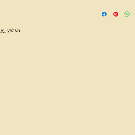
Όλα τα κοσμήματά 
ατομικό και ειδικό 
υλικών (π.χ. μέταλ
και μια εφ'όρου ζ
υς,
για να