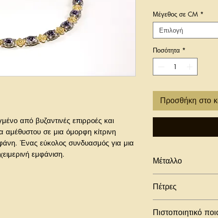
Μέγεθος σε CM
*
Επιλογή
Ποσότητα
*
Προσθήκη στο κ
γμένο από βυζαντινές επιρροές και
α αμέθυστου σε μια όμορφη κίτρινη
φάνη. Ένας εύκολος συνδυασμός για μια
 χειμερινή εμφάνιση.
Μέταλλο
925 ασήμι
Πέτρες
18Κ κίτρινα επι
Αμέθυστος
Πιστοποιητικό ποι