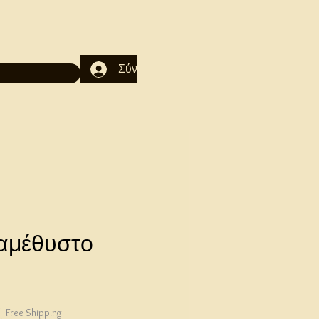
Σύνδεση
 αμέθυστο
ιμή
|
Free Shipping