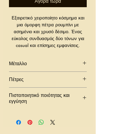
Αγορά τώρα
Εξαιρετικό χειροποίητο κόσμημα και
μια όμορφη πέτρα ρουμπίνι με
ασημένιο και χρυσό δέσιμο. Ένας
εύκολος συνδυασμός δύο τόνων για
casual και επίσημες εμφανίσεις.
Μέταλλο
925 ασήμι
Πέτρες
18Κ κίτρινα επιχρυσωμένα
στοιχεία
Ρουμπίνι διπλή πέτρα
Πιστοποιητικό ποιότητας και
εγγύηση
Όλα τα κοσμήματά μας συνοδεύονται
από το ατομικό και ειδικό
πιστοποιητικό ποιότητας των υλικών