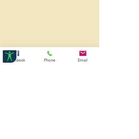
(π.χ. μέταλλο, πέτρες) που
χρησιμοποιούνται και μια εφόρου
ζωής εγγύηση.
Facebook
Phone
Email